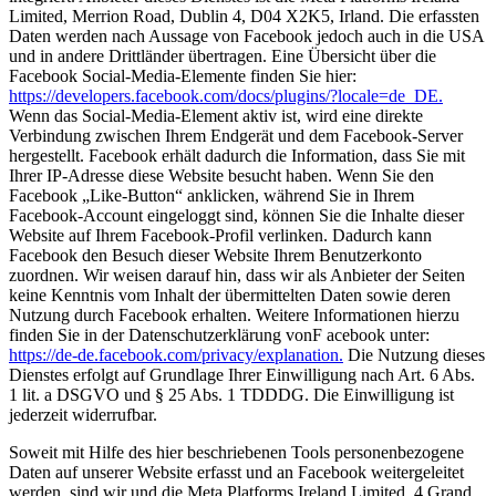
Limited, Merrion Road, Dublin 4, D04 X2K5, Irland. Die erfassten
Daten werden nach Aussage von Facebook jedoch auch in die USA
und in andere Drittländer übertragen. Eine Übersicht über die
Facebook Social-Media-Elemente finden Sie hier:
https://developers.facebook.com/docs/plugins/?locale=de_DE.
Wenn das Social-Media-Element aktiv ist, wird eine direkte
Verbindung zwischen Ihrem Endgerät und dem Facebook-Server
hergestellt. Facebook erhält dadurch die Information, dass Sie mit
Ihrer IP-Adresse diese Website besucht haben. Wenn Sie den
Facebook „Like-Button“ anklicken, während Sie in Ihrem
Facebook-Account eingeloggt sind, können Sie die Inhalte dieser
Website auf Ihrem Facebook-Profil verlinken. Dadurch kann
Facebook den Besuch dieser Website Ihrem Benutzerkonto
zuordnen. Wir weisen darauf hin, dass wir als Anbieter der Seiten
keine Kenntnis vom Inhalt der übermittelten Daten sowie deren
Nutzung durch Facebook erhalten. Weitere Informationen hierzu
finden Sie in der Datenschutzerklärung vonF acebook unter:
https://de-de.facebook.com/privacy/explanation.
Die Nutzung dieses
Dienstes erfolgt auf Grundlage Ihrer Einwilligung nach Art. 6 Abs.
1 lit. a DSGVO und § 25 Abs. 1 TDDDG. Die Einwilligung ist
jederzeit widerrufbar.
Soweit mit Hilfe des hier beschriebenen Tools personenbezogene
Daten auf unserer Website erfasst und an Facebook weitergeleitet
werden, sind wir und die Meta Platforms Ireland Limited, 4 Grand